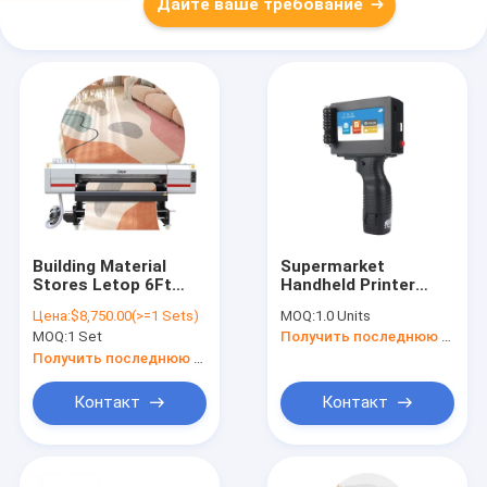
Дайте ваше требование
Building Material
Supermarket
Stores Letop 6Ft
Handheld Printer
High Speed ​​Hybrid
12.7mm 4.3" Touch
Цена:
$8,750.00(>=1 Sets)
MOQ:
1.0 Units
Leather Letop
Screen Batch Coder
MOQ:
1 Set
Получить последнюю цену
4Heads China UV
TIJ Portable
Printer
Handheld Inkjet
Получить последнюю цену
Printer With Good
Price
Контакт
Контакт