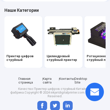
Наши Категории
Принтер цифров
Цилиндровый
Ротационный
струйный
струйный принтер
струйный при
Главная
Карта
Контакты
Desktop
страница
сайта
Site
Качество
Принтер цифров струйный
Китайская
фабрика.Copyright © 2024 inkjetdigitalprinter.com. All Rights
Reserved.