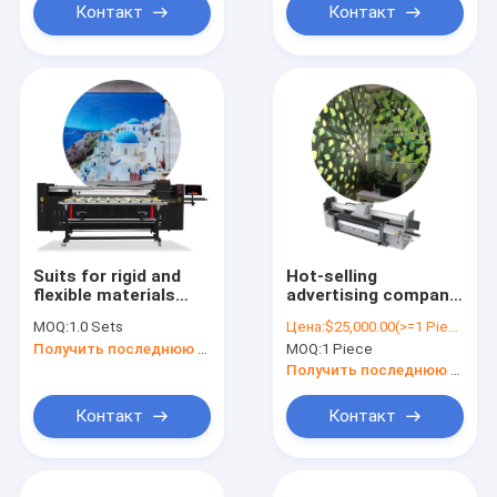
Контакт
Контакт
Suits for rigid and
Hot-selling
flexible materials
advertising company
printing MT MT-UV
SPRINTER Pro 2000
MOQ:
1.0 Sets
Цена:
$25,000.00(>=1 Pieces)
2000 large format UV
Power 2022
Получить последнюю цену
MOQ:
1 Piece
hybrid printer for
acrylic printing
Получить последнюю цену
Контакт
Контакт