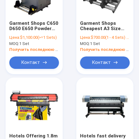
Контакты
Garment Shops C650
Garment Shops
D650 E650 Powder
Cheapest A3 Size
Принтер цифров струйный
Shaking Machine For
Powder Shaking
Цена:
$1,100.00(>=1 Sets)
Цена:
$700.00(1 - 4 Sets) $480.00(>=5 Sets)
DTF Printer For T-
Machine For DTF T-
MOQ:
1 Set
MOQ:
1 Set
SHIRT Printer
shirt Pet Film Printer
Цилиндровый струйный принтер
Heating And Drying
Получить последнюю цену
Получить последнюю цену
Ротационный струйный принтер
Контакт
Контакт
Печатный принтер
Машина для печати носков
принтер одного прохода
Гибридный УФ принтер
Печатная машина DTF
Hotels Offering 1.8m
Hotels fast delivery