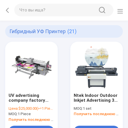
Гибридный УФ Принтер
(21)
UV advertising
Ntek Indoor Outdoor
company factory
Inkjet Advertising 3D
direct supply to label
Printer China 6090
Цена:
$25,000.00(>=1 Pieces)
MOQ:
1 set
printing machine roll
UV Lenticular Flatbed
MOQ:
1 Piece
Получить последнюю цену
sticker printer
UV Printer
Sprinter
Получить последнюю цену