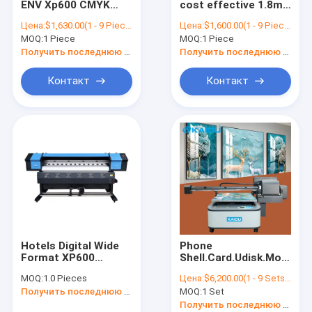
ENV Xp600 CMYK
cost effective 1.8m
УЛЬТРАФИОЛЕТОВЫЙ планшетный принтер
XP600 Eco Inkjet
6ft dx5 XP600 eco
Цена:
$1,630.00(1 - 9 Pieces) $1,600.00(10 - 49 Pieces) $1,400.00(>=50 Pieces)
Цена:
$1,600.00(1 - 9 Pieces) $1,550.00(10 - 49 Pieces) $1,400.00(>=50 Pieces)
Printer Printer Price
printer dx11 vinyl
MOQ:
Промышленный сублимационный принтер
1 Piece
MOQ:
1 Piece
6ft Banner Vinyl
plotter cost
Printing Machine
effective on sale
Получить последнюю цену
Получить последнюю цену
Контакт
Контакт
Hotels Digital Wide
Phone
Format XP600
Shell.Card.Udisk.Mobile
Printhead
Power.Hairpin
MOQ:
1.0 Pieces
Цена:
$6,200.00(1 - 9 Sets) $5,900.00(>=10 Sets)
Sublimation Printing
.personalized
Получить последнюю цену
MOQ:
1 Set
Machines
printing Kaiou 6090
Sublimation Printer
flatbed UV printer
Получить последнюю цену