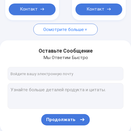
For T Shirt Fabrics
ceramic tiles hybrid
Printing
inkjet 3d uv printer
Контакт
Контакт
Осмотрите больше
Оставьте Сообщение
Мы Ответим Быстро
Продолжать