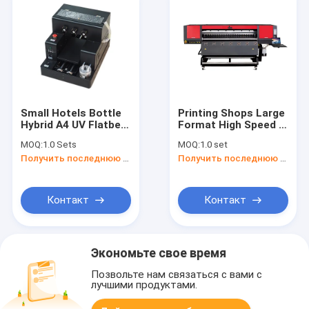
Small Hotels Bottle
Printing Shops Large
Hybrid A4 UV Flatbed
Format High Speed ​​
Printer With Rotary
Roll To Roll Digital
MOQ:
1.0 Sets
MOQ:
1.0 set
Device
Textile Printer
Получить последнюю цену
Получить последнюю цену
Polyester Printer Dye
Sublimation Printer
With Epson Printhead
Контакт
Контакт
Экономьте свое время
Позвольте нам связаться с вами с
лучшими продуктами.