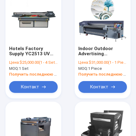
Hotels Factory
Indoor Outdoor
Supply YC2513 UV
Advertising
Ceramic Glass
Winscolor 2.5m Roll
Цена:
$25,000.00(1 - 4 Sets) $21,000.00(5 - 9 Sets) $8,000.00(>=10 Sets)
Цена:
$31,000.00(1 - 1 Pieces) $28,000.00(2 - 9 Pieces) $15,000.00(>=10 Pieces)
Flatbed Printer
To Roll UV Printer
MOQ:
1 Set
MOQ:
1 Piece
Machine
Hybridi Printer
YC2500HR
Получить последнюю цену
Получить последнюю цену
Контакт
Контакт
Дома
продукты
О Компании